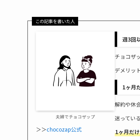
この記事を書いた人
週3回
チョコザ
デメリッ
1ヶ月
解約や休
夫婦でチョコザップ
迷ってい
＞＞
chocozap公式
1ヶ月だ